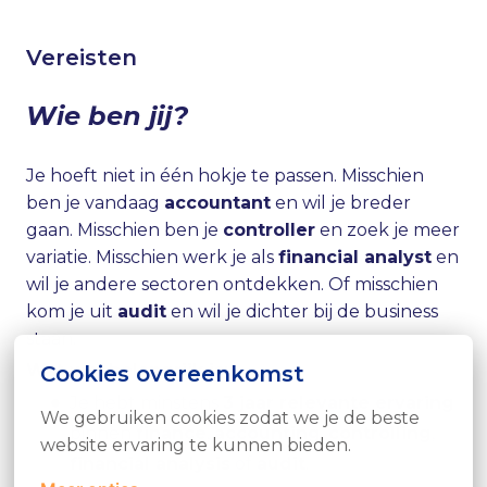
Vereisten
Wie ben jij?
Je hoeft niet in één hokje te passen. Misschien
ben je vandaag
accountant
en wil je breder
gaan. Misschien ben je
controller
en zoek je meer
variatie. Misschien werk je als
financial analyst
en
wil je andere sectoren ontdekken. Of misschien
kom je uit
audit
en wil je dichter bij de business
staan.
Wat wel belangrijk is:
Cookies overeenkomst
Je hebt minstens
3 jaar relevante ervaring
We gebruiken cookies zodat we je de beste 
binnen
finance
,
accounting
,
controlling
,
website ervaring te kunnen bieden.
financial analysis
of
audit
.