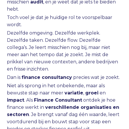
misschien
audit
, en je weet dat je iets te bieden
hebt.
Toch voel je dat je huidige rol te voorspelbaar
wordt.
Dezelfde omgeving. Dezelfde werkplek.
Dezelfde taken. Dezelfde flow. Dezelfde
collega’s. Je leert misschien nog bij, maar niet
meer aan het tempo dat je zoekt. Je mist de
prikkel van nieuwe contexten, andere bedrijven
en frisse inzichten.
Dan is
finance consultancy
precies wat je zoekt.
Niet als sprong in het onbekende, maar als
bewuste stap naar meer
variatie
,
groei
en
impact
. Als
Finance Consultant
ontdek je hoe
finance werkt in
verschillende organisaties en
sectoren
. Je brengt vanaf dag één waarde, leert
voortdurend bij en bouwt stap voor stap een
breder en sterker finance profiel uit.